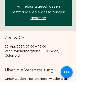
Anmeldung geschlossen
Jetzt andere Veranstaltungen
ansehen
Zeit & Ort
20. Apr. 2024, 07:00 – 12:00
Wien, Wienerbergteich, 1100 Wien,
Österreich
Über die Veranstaltung
Unser Gedenkfischen findet wieder statt.
Anschließend gibt es wieder Essen und
Trinken sowie unsere Große Tombola.
Bei gemütlichen beisammen sein, lassen
wir den Tag ausklingen.